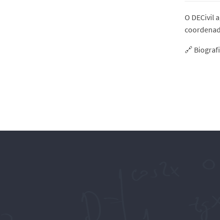
O DECivil 
coordenado
🔗 Biograf