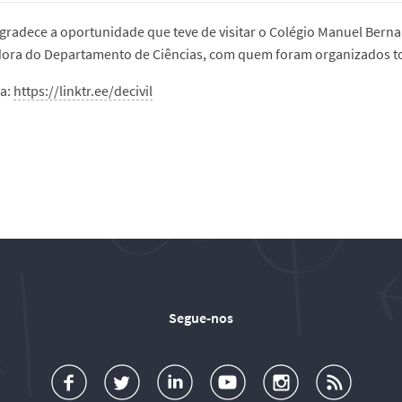
agradece a oportunidade que teve de visitar o Colégio Manuel Ber
ra do Departamento de Ciências, com quem foram organizados tod
ia:
https://linktr.ee/decivil
Segue-nos
a
o
d
o
o
u