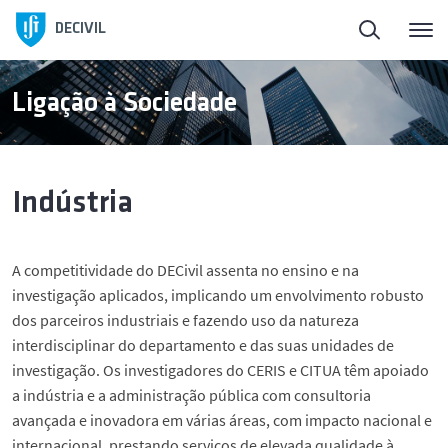
Início
DECIVIL
Sobre o DECivil
Ligação à Sociedade
Pessoas
Indústria
Ensino
A competitividade do DECivil assenta no ensino e na
Candidatos
investigação aplicados, implicando um envolvimento robusto
dos parceiros industriais e fazendo uso da natureza
Investigação
interdisciplinar do departamento e das suas unidades de
investigação. Os investigadores do CERIS e CITUA têm apoiado
a indústria e a administração pública com consultoria
Ligação à Sociedade
avançada e inovadora em várias áreas, com impacto nacional e
internacional, prestando serviços de elevada qualidade à