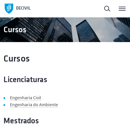
Início
DECIVIL
Sobre o DECivil
Cursos
Pessoas
Cursos
Ensino
Licenciaturas
Candidatos
Investigação
Engenharia Civil
Engenharia do Ambiente
Ligação à Sociedade
Mestrados